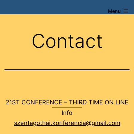
Skip
Menu
XXI.
to
Szentágothai
content
Konferencia
Contact
és
Verseny
21ST CONFERENCE – THIRD TIME ON LINE
Info
szentagothai.konferencia@gmail.com