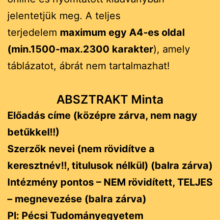
jelentetjük meg. A teljes
terjedelem
maximum egy A4-es oldal
(min.1500-max.2300 karakter
), amely
táblázatot, ábrát nem tartalmazhat!
ABSZTRAKT Minta
Előadás címe (középre zárva, nem nagy
betűkkel!!)
Szerzők nevei (nem rövidítve a
keresztnév!!, titulusok nélkül) (balra zárva)
Intézmény pontos – NEM rövidített, TELJES
– megnevezése (balra zárva)
Pl: Pécsi Tudományegyetem