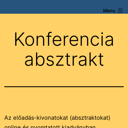
Skip
Menu
XXI.
to
Szentágothai
content
Konferencia
Konferencia
és
Verseny
absztrakt
Az előadás-kivonatokat (absztraktokat)
online és nyomtatott kiadványban